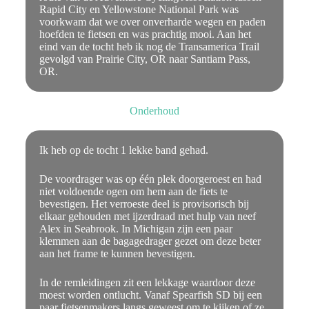
Rapid City en Yellowstone National Park was
voorkwam dat we over onverharde wegen en paden
hoefden te fietsen en was prachtig mooi. Aan het
eind van de tocht heb ik nog de Transamerica Trail
gevolgd van Prairie City, OR naar Santiam Pass,
OR.
Onderhoud
Ik heb op de tocht 1 lekke band gehad.
De voordrager was op één plek doorgeroest en had
niet voldoende ogen om hem aan de fiets te
bevestigen. Het verroeste deel is provisorisch bij
elkaar gehouden met ijzerdraad met hulp van neef
Alex in Seabrook. In Michigan zijn een paar
klemmen aan de bagagedrager gezet om deze beter
aan het frame te kunnen bevestigen.
In de remleidingen zit een lekkage waardoor deze
moest worden ontlucht. Vanaf Spearfish SD bij een
paar fietsenmakers langs geweest om te kijken of ze