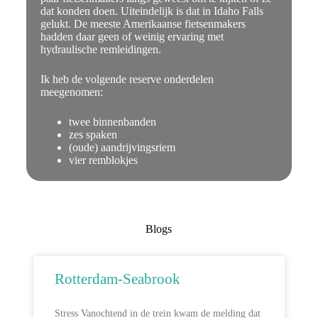
dat konden doen. Uiteindelijk is dat in Idaho Falls
gelukt. De meeste Amerikaanse fietsenmakers
hadden daar geen of weinig ervaring met
hydraulische remleidingen.
Ik heb de volgende reserve onderdelen
meegenomen:
twee binnenbanden
zes spaken
(oude) aandrijvingsriem
vier remblokjes
Blogs
Rotterdam-Seabrook
Stress Vanochtend in de trein kwam de melding dat