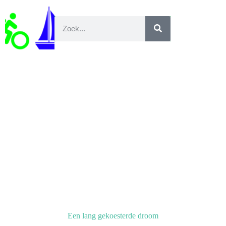
Transamerica Nephews and nieces tour 2022
Een lang gekoesterde droom