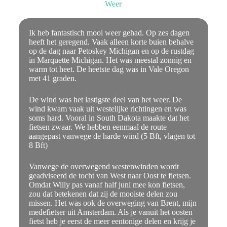
Weer
Ik heb fantastisch mooi weer gehad. Op zes dagen
heeft het geregend. Vaak alleen korte buien behalve
op de dag naar Petoskey Michigan en op de rustdag
in Marquette Michigan. Het was meestal zonnig en
warm tot heet. De heetste dag was in Vale Oregon
met 41 graden.
De wind was het lastigste deel van het weer. De
wind kwam vaak uit westelijke richtingen en was
soms hard. Vooral in South Dakota maakte dat het
fietsen zwaar. We hebben eenmaal de route
aangepast vanwege de harde wind (5 Bft, vlagen tot
8 Bft)
Vanwege de overwegend westenwinden wordt
geadviseerd de tocht van West naar Oost te fietsen.
Omdat Willy pas vanaf half juni mee kon fietsen,
zou dat betekenen dat zij de mooiste delen zou
missen. Het was ook de overweging van Brent, mijn
medefietser uit Amsterdam. Als je vanuit het oosten
fietst heb je eerst de meer eentonige delen en krijg je