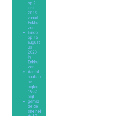
op 2
juni
2023
vanuit
Enkhui
zen
Einde
op 16
august
us
2023
in
Enkhui
zen
Aantal
nautisc
he
mijlen:
1962
mijl
gemid
delde
snelhei