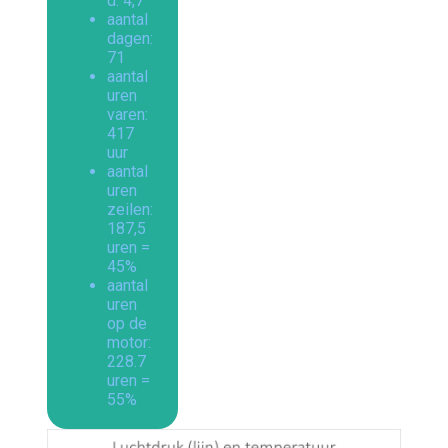
d: 4,7
aantal
dagen:
71
aantal
uren
varen:
417
uur
aantal
uren
zeilen:
187,5
uren =
45%
aantal
uren
op de
motor:
228.7
uren =
55%