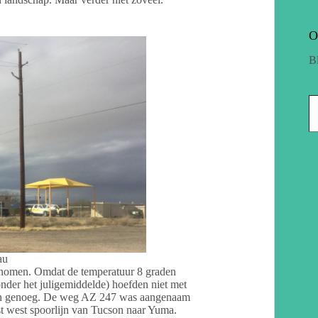
O
B
au
genomen. Omdat de temperatuur 8 graden
nder het juligemiddelde) hoefden niet met
dan genoeg. De weg AZ 247 was aangenaam
ost west spoorlijn van Tucson naar Yuma.