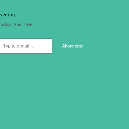
ver mij
locksy: About Me
Abonneren