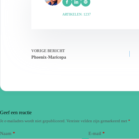
ARTIKELEN: 1237
VORIGE
BERICHT
Phoenix-Maricopa
Geef een reactie
Je e-mailadres wordt niet gepubliceerd.
Vereiste velden zijn gemarkeerd met
*
Naam
*
E-mail
*