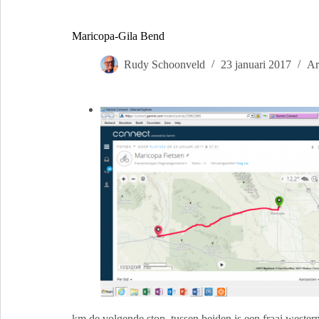
Maricopa-Gila Bend
Rudy Schoonveld
23 januari 2017
Ar
km de volgende stop, tussen beiden is een fraai wester