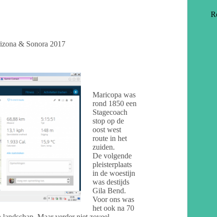
R
izona & Sonora 2017
Maricopa was
rond 1850 een
Stagecoach
stop op de
oost west
route in het
zuiden.
De volgende
pleisterplaats
in de woestijn
was destijds
Gila Bend.
Voor ons was
het ook na 70
n landschap. Maar verder niet zoveel.