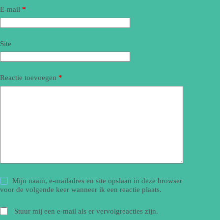
E-mail
*
Site
Reactie toevoegen
*
Mijn naam, e-mailadres en site opslaan in deze browser
voor de volgende keer wanneer ik een reactie plaats.
Stuur mij een e-mail als er vervolgreacties zijn.