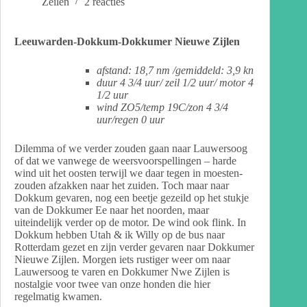
Zeilen
2 reacties
Leeuwarden-Dokkum-Dokkumer Nieuwe Zijlen
afstand: 18,7 nm /gemiddeld: 3,9 kn
duur 4 3/4 uur/ zeil 1/2 uur/ motor 4
1/2 uur
wind ZO5/temp 19C/zon 4 3/4
uur/regen 0 uur
Dilemma of we verder zouden gaan naar Lauwersoog
of dat we vanwege de weersvoorspellingen – harde
wind uit het oosten terwijl we daar tegen in moesten-
zouden afzakken naar het zuiden. Toch maar naar
Dokkum gevaren, nog een beetje gezeild op het stukje
van de Dokkumer Ee naar het noorden, maar
uiteindelijk verder op de motor. De wind ook flink. In
Dokkum hebben Utah & ik Willy op de bus naar
Rotterdam gezet en zijn verder gevaren naar Dokkumer
Nieuwe Zijlen. Morgen iets rustiger weer om naar
Lauwersoog te varen en Dokkumer Nwe Zijlen is
nostalgie voor twee van onze honden die hier
regelmatig kwamen.