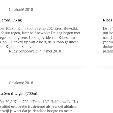
Catalonië 2018
Gerona (75 m)
Ribes
Dst 105km Klim 760m Temp 20C Eerst Bewolkt,
Dst 8
1/2 uur regen, later half bewolkt De dag begon met
uur li
regen en nog eens 10 km joyride van Ribes naar
naar G
Ripoll. Dankzij tip van Albert, de Airbnb gastheer
(=dru
van Ripoll tot Sant…
drukt
Rudy Schoonveld
7 mei 2018
paral
Catalonië 2018
La Seu d’Urgell (700m)
Dst 39,8 Klim 728m Temp 13C Half bewolkt Het
is altijd een beetje frustrerend als je moet afdalen,
terwijl je weet dat je dezelfde hoogte en meer