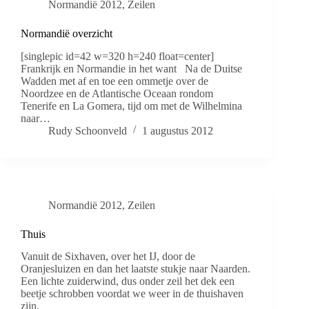
Normandië 2012
,
Zeilen
Normandië overzicht
[singlepic id=42 w=320 h=240 float=center]
Frankrijk en Normandie in het want Na de Duitse
Wadden met af en toe een ommetje over de
Noordzee en de Atlantische Oceaan rondom
Tenerife en La Gomera, tijd om met de Wilhelmina
naar…
Rudy Schoonveld
1 augustus 2012
Normandië 2012
,
Zeilen
Thuis
Vanuit de Sixhaven, over het IJ, door de
Oranjesluizen en dan het laatste stukje naar Naarden.
Een lichte zuiderwind, dus onder zeil het dek een
beetje schrobben voordat we weer in de thuishaven
zijn.