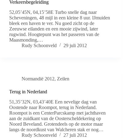
Verkeersbegeleiding
52,05’45N, 04,15’58E Turbo snelle dag naar
Scheveningen, 48 mijl in een kleine 8 uur. IJmuiden
bleek een haven te ver. Nu goed zicht op de
Zeeuwse eilanden en een mooie zijwind, later
rugwind. Hoogtepunt was het passeren van de
Maasmonding,…
Rudy Schoonveld
29 juli 2012
Normandië 2012
,
Zeilen
Terug in Nederland
51,35’32N, 03,43’40E Een nevelige dag van
Oostende naar Roompot, terug in Nederland.
Roompot is een CenterParcskamp met jachthaven
aan de zuidkant van de Oosterscheldekering op
Noord Beveland. Grotendeels op de motor maar
langs de noordkust van Walcheren stak er nog…
Rudy Schoonveld
27 juli 2012