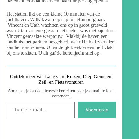
havenkantoor dat maar een paar uur per dag open is.
Het station ligt op een kleine 10 minuten van de
jachthaven. Willy kwam op stipt uit Hamburg aan.
Vincent en Utah wachtten ons op in groot grasveld
waar Utah vol energie aan het spelen was met zijn door
Vincent gemaakte werptouw. Vlakbij de haven een
landhuis met park en bosgebied, waar Utah al zeer alert
aan het rondrennen. Uiteindelijk bleek er een hert vlak
bij ons te zitten. Utah gaf de hertenjacht snel op .
Ontdek meer van Langzaam Reizen, Diep Genieten:
Zeil- en Fietsavonturen
Abonneer je om de nieuwste berichten naar je e-mail te laten
verzenden.
Abonneren