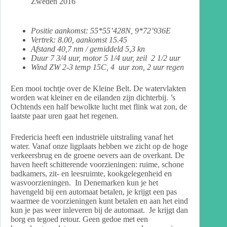
Zweden 2016
Positie aankomst: 55*55’428N, 9*72’936E
Vertrek: 8.00, aankomst 15.45
Afstand 40,7 nm / gemiddeld 5,3 kn
Duur 7 3/4 uur, motor 5 1/4 uur, zeil 2 1/2 uur
Wind ZW 2-3 temp 15C, 4 uur zon, 2 uur regen
Een mooi tochtje over de Kleine Belt. De watervlakten
worden wat kleiner en de eilanden zijn dichterbij. ’s
Ochtends een half bewolkte lucht met flink wat zon, de
laatste paar uren gaat het regenen.
Fredericia heeft een industriële uitstraling vanaf het
water. Vanaf onze ligplaats hebben we zicht op de hoge
verkeersbrug en de groene oevers aan de overkant. De
haven heeft schitterende voorzieningen: ruime, schone
badkamers, zit- en leesruimte, kookgelegenheid en
wasvoorzieningen. In Denemarken kun je het
havengeld bij een automaat betalen, je krijgt een pas
waarmee de voorzieningen kunt betalen en aan het eind
kun je pas weer inleveren bij de automaat. Je krijgt dan
borg en tegoed retour. Geen gedoe met een