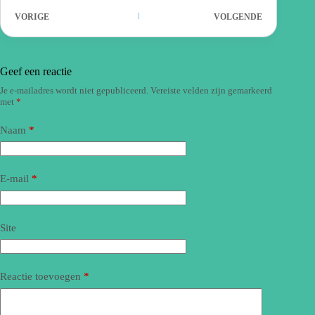
VORIGE
VOLGENDE
Geef een reactie
Je e-mailadres wordt niet gepubliceerd.
Vereiste velden zijn gemarkeerd
met
*
Naam
*
E-mail
*
Site
Reactie toevoegen
*