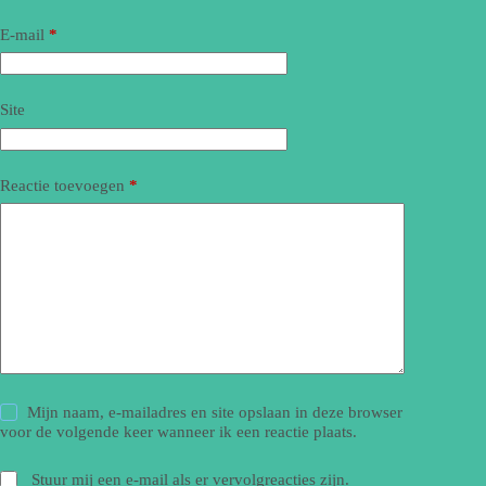
E-mail
*
Site
Reactie toevoegen
*
Mijn naam, e-mailadres en site opslaan in deze browser
voor de volgende keer wanneer ik een reactie plaats.
Stuur mij een e-mail als er vervolgreacties zijn.