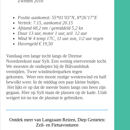
Zweden 2016
Positie aankomst: 55*01’03″N, 8*26’17″E
Vertrek: 7.15, aankomst 20.15
Afstand 68,2 nm / gemiddeld 5,2 kn
Duur 13 uur, motor 1 uur, zeil 12 uur
Wind W 4 temp 17C, 11 uur zon, 1/2 uur regen
Havengeld € 19,50
Vandaag een lange tocht langs de Deense
Noordzeekust naar Sylt. Een weinig enerverende tocht.
We moesten de ondieptes bij de Blåvandshuk
vermijden. Twee windmolenparken tegen
gekomen. Weer een mooie rustige westenwind en half
bewolkt weer. In de middag een paar kleine buitjes.
Het lijkt er op dat de meeste buien langs ons heen zijn
gegaan. Hier op Sylt staan de plassen op de kade. Utah
weigert tot nu toe de plasmat te gebruiken.
Ontdek meer van Langzaam Reizen, Diep Genieten:
Zeil- en Fietsavonturen