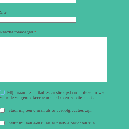
Site
Reactie toevoegen
*
Mijn naam, e-mailadres en site opslaan in deze browser
voor de volgende keer wanneer ik een reactie plaats.
Stuur mij een e-mail als er vervolgreacties zijn.
Stuur mij een e-mail als er nieuwe berichten zijn.