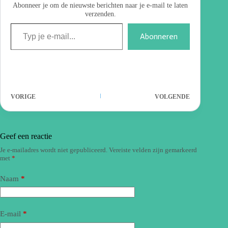
Abonneer je om de nieuwste berichten naar je e-mail te laten
verzenden.
Abonneren
VORIGE
VOLGENDE
Geef een reactie
Je e-mailadres wordt niet gepubliceerd.
Vereiste velden zijn gemarkeerd
met
*
Naam
*
E-mail
*