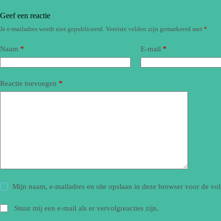
Geef een reactie
Je e-mailadres wordt niet gepubliceerd.
Vereiste velden zijn gemarkeerd met
*
Naam
*
E-mail
*
Reactie toevoegen
*
Mijn naam, e-mailadres en site opslaan in deze browser voor de vol
Stuur mij een e-mail als er vervolgreacties zijn.