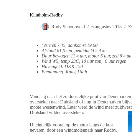
Klintholm-Rødby
Rudy Schoonveld
6 augustus 2018
Z
;Vertrek 7.45
, aankomst 19.00
Afstand 61,0 nm, gemiddeld 5,4 kn
Duur bewogen 11¼ uur, motor 5 uur, zeil 6¼ uu
Wind W5, temp 23C, 10 uur zon, 0 uur regen
Havengeld: DKK 150
Bemanning: Rudy, Utah
Vandaag naar het zuidoostelijke punt van Denemarken 
oversteken naar Duitsland of nog in Denemarken blijven
mooie westenwind. Later werd de wind meer zuidwest, 
Duitsland wilden oversteken.
Uiteindelijk vooral op de motor langs de kust
gevaren, door een windmolenpark naar Rødby.