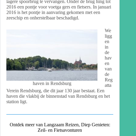
lagere spoorbrug te vervangen. Onder de brug hing tot
2016 een pontje voor voetga gers en fietsers. In januari
2016 is het pontje in aanvaring gekomen met een
zeeschip en onherstelbaar beschadigd.
We
ligg
en
in
de
hav
en
van
de
Reg
haven in Rendsburg
atta
Verein Rendsburg, die dit jaar 130 jaar bestaat. Een
haven die vlakbij de binnenstad van Rendsburg en het
station ligt.
Ontdek meer van Langzaam Reizen, Diep Genieten:
Zeil- en Fietsavonturen