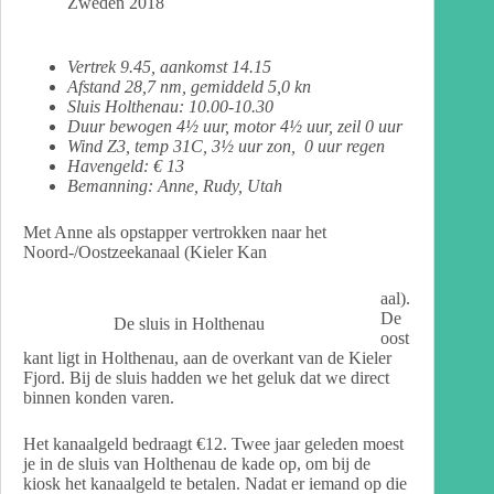
Zweden 2018
Vertrek 9.45,
aankomst 14.15
Afstand 28,7 nm, gemiddeld 5,0 kn
Sluis Holthenau: 10.00-10.30
Duur bewogen 4½ uur, motor 4½ uur, zeil 0 uur
Wind Z3, temp 31C, 3½ uur zon, 0 uur regen
Havengeld: € 13
Bemanning: Anne, Rudy, Utah
Met Anne als opstapper vertrokken naar het
Noord-/Oostzeekanaal (Kieler Kan
aal).
De
De sluis in Holthenau
oost
kant ligt in Holthenau, aan de overkant van de Kieler
Fjord. Bij de sluis hadden we het geluk dat we direct
binnen konden varen.
Het kanaalgeld bedraagt €12. Twee jaar geleden moest
je in de sluis van Holthenau de kade op, om bij de
kiosk het kanaalgeld te betalen. Nadat er iemand op die