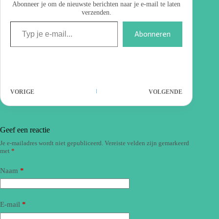
Abonneer je om de nieuwste berichten naar je e-mail te laten
verzenden.
Abonneren
VORIGE
VOLGENDE
Geef een reactie
Je e-mailadres wordt niet gepubliceerd.
Vereiste velden zijn gemarkeerd
met
*
Naam
*
E-mail
*