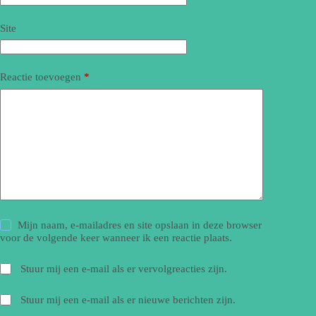
Site
Reactie toevoegen
*
Mijn naam, e-mailadres en site opslaan in deze browser
voor de volgende keer wanneer ik een reactie plaats.
Stuur mij een e-mail als er vervolgreacties zijn.
Stuur mij een e-mail als er nieuwe berichten zijn.