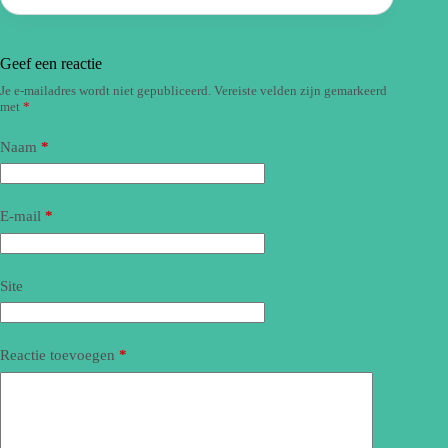
Geef een reactie
Je e-mailadres wordt niet gepubliceerd.
Vereiste velden zijn gemarkeerd
met
*
Naam
*
E-mail
*
Site
Reactie toevoegen
*