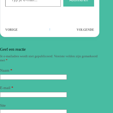
VORIGE
VOLGENDE
Geef een reactie
Je e-mailadres wordt niet gepubliceerd.
Vereiste velden zijn gemarkeerd
met
*
Naam
*
E-mail
*
Site