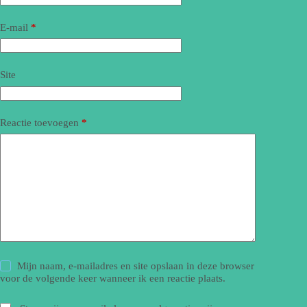
E-mail
*
Site
Reactie toevoegen
*
Mijn naam, e-mailadres en site opslaan in deze browser
voor de volgende keer wanneer ik een reactie plaats.