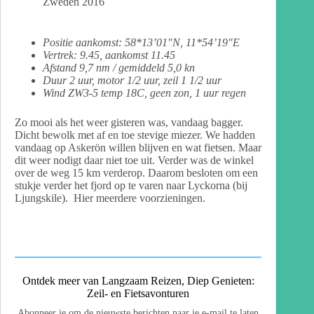
Zweden 2016
Positie aankomst: 58*13’01″N, 11*54’19″E
Vertrek: 9.45, aankomst 11.45
Afstand 9,7 nm / gemiddeld 5,0 kn
Duur 2 uur, motor 1/2 uur, zeil 1 1/2 uur
Wind ZW3-5 temp 18C, geen zon, 1 uur regen
Zo mooi als het weer gisteren was, vandaag bagger.
Dicht bewolk met af en toe stevige miezer. We hadden
vandaag op Askerön willen blijven en wat fietsen. Maar
dit weer nodigt daar niet toe uit. Verder was de winkel
over de weg 15 km verderop. Daarom besloten om een
stukje verder het fjord op te varen naar Lyckorna (bij
Ljungskile). Hier meerdere voorzieningen.
Ontdek meer van Langzaam Reizen, Diep Genieten:
Zeil- en Fietsavonturen
Abonneer je om de nieuwste berichten naar je e-mail te laten