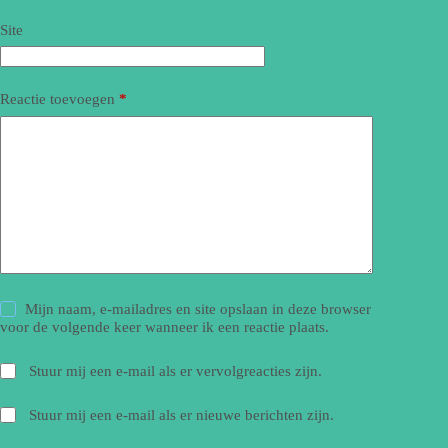
Site
Reactie toevoegen
*
Mijn naam, e-mailadres en site opslaan in deze browser
voor de volgende keer wanneer ik een reactie plaats.
Stuur mij een e-mail als er vervolgreacties zijn.
Stuur mij een e-mail als er nieuwe berichten zijn.