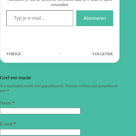
verzenden.
Abonneren
VORIGE
VOLGENDE
Geef een reactie
Je e-mailadres wordt niet gepubliceerd.
Vereiste velden zijn gemarkeerd
met
*
Naam
*
E-mail
*