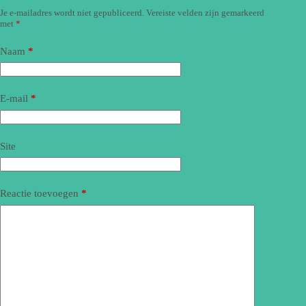
Je e-mailadres wordt niet gepubliceerd.
Vereiste velden zijn gemarkeerd
met
*
Naam
*
E-mail
*
Site
Reactie toevoegen
*