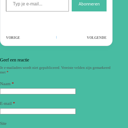
Abonneren
VORIGE
VOLGENDE
Geef een reactie
Je e-mailadres wordt niet gepubliceerd.
Vereiste velden zijn gemarkeerd
met
*
Naam
*
E-mail
*
Site