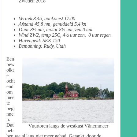
Zweden 2018
Vertrek 8
.45, aankomst 17.00
Afstand 45,8 nm, gemiddeld 5,4 kn
Duur 8½ uur, motor 8½ uur, zeil 0 uur
Wind ZW2, temp 25C, 4½ uur zon, 0 uur regen
Havengeld: SEK 150
Bemanning: Rudy, Utah
Een
bew
olkt
e
ocht
end
om
mee
te
begi
nne
n.
Dat
Vuurtoren langs de westkust Vänernmeer
heb
ben we al lang niet meer gehad. Getankt, door de