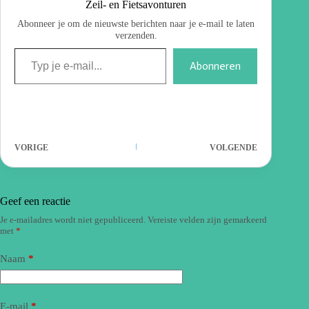
Zeil- en Fietsavonturen
Abonneer je om de nieuwste berichten naar je e-mail te laten
verzenden.
Abonneren
VORIGE
VOLGENDE
Geef een reactie
Je e-mailadres wordt niet gepubliceerd.
Vereiste velden zijn gemarkeerd
met
*
Naam
*
E-mail
*