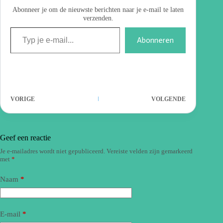
Abonneer je om de nieuwste berichten naar je e-mail te laten
verzenden.
Abonneren
VORIGE
VOLGENDE
Geef een reactie
Je e-mailadres wordt niet gepubliceerd.
Vereiste velden zijn gemarkeerd
met
*
Naam
*
E-mail
*