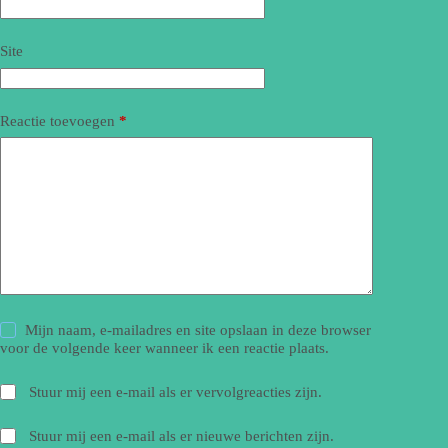
Site
Reactie toevoegen
*
Mijn naam, e-mailadres en site opslaan in deze browser
voor de volgende keer wanneer ik een reactie plaats.
Stuur mij een e-mail als er vervolgreacties zijn.
Stuur mij een e-mail als er nieuwe berichten zijn.