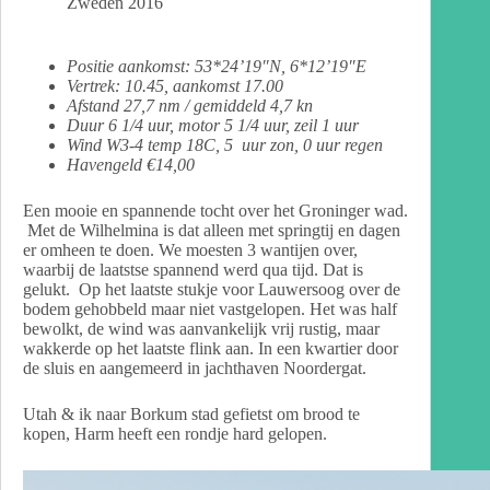
Zweden 2016
Positie aankomst: 53*24’19″N, 6*12’19″E
Vertrek: 10.45, aankomst 17.00
Afstand 27,7 nm / gemiddeld 4,7 kn
Duur 6 1/4 uur, motor 5 1/4 uur, zeil 1 uur
Wind W3-4 temp 18C, 5 uur zon, 0 uur regen
Havengeld €14,00
Een mooie en spannende tocht over het Groninger wad.
Met de Wilhelmina is dat alleen met springtij en dagen
er omheen te doen. We moesten 3 wantijen over,
waarbij de laatstse spannend werd qua tijd. Dat is
gelukt. Op het laatste stukje voor Lauwersoog over de
bodem gehobbeld maar niet vastgelopen. Het was half
bewolkt, de wind was aanvankelijk vrij rustig, maar
wakkerde op het laatste flink aan. In een kwartier door
de sluis en aangemeerd in jachthaven Noordergat.
Utah & ik naar Borkum stad gefietst om brood te
kopen, Harm heeft een rondje hard gelopen.