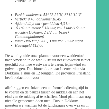
Zweden 2016
Positie aankomst: 53*12’21″N, 6*12’19″E
Vertrek: 9.45, aankomst 18.45
Afstand 25,2 nm / gemiddeld 4,3 kn
6 1/4 uur, motor 5 1/4 uur, zeil 1 uur (1/2 uur
wachten Dokkum, 2 1/2 uur bezoek
Camminghaburen)
Wind ZW6 temp 20C, 3 uur zon, 0 uur regen
Havengeld €12,00
De wind gooide onze plannen voor een waddentocht
naar Ameland in de war. 6 Bft uit het zuidwesten is niet
geschikt om mee westwaarts te varen: tegenwind en
golven tegen. Dus binnendoor naar Leeuwarden via
Dokkum. 1 sluis en 12 bruggen. De provincie Friesland
heeft bedacht om voor
alle bruggen en sluizen een uniforme bedieningstijd in
te voeren en de pauzes tussen de middag en aan het
eind van de middag af te schaffen. Mooi plan, maar nog
niet alle gemeenten doen mee. Dus in Dokkum
moesten we wachten tot de lunchpauze over was en in