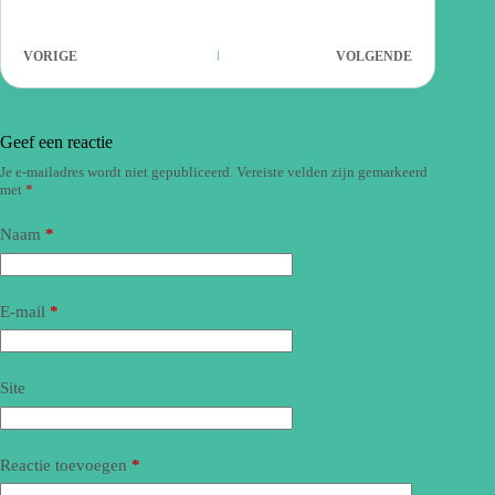
VORIGE
VOLGENDE
Geef een reactie
Je e-mailadres wordt niet gepubliceerd.
Vereiste velden zijn gemarkeerd
met
*
Naam
*
E-mail
*
Site
Reactie toevoegen
*