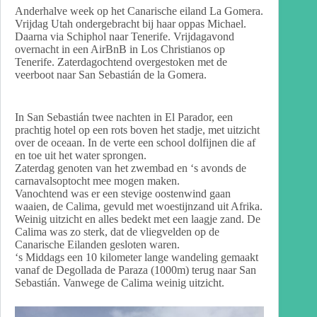
Anderhalve week op het Canarische eiland La Gomera.
Vrijdag Utah ondergebracht bij haar oppas Michael.
Daarna via Schiphol naar Tenerife. Vrijdagavond
overnacht in een AirBnB in Los Christianos op
Tenerife. Zaterdagochtend overgestoken met de
veerboot naar San Sebastián de la Gomera.
In San Sebastián twee nachten in El Parador, een
prachtig hotel op een rots boven het stadje, met uitzicht
over de oceaan. In de verte een school dolfijnen die af
en toe uit het water sprongen.
Zaterdag genoten van het zwembad en ‘s avonds de
carnavalsoptocht mee mogen maken.
Vanochtend was er een stevige oostenwind gaan
waaien, de Calima, gevuld met woestijnzand uit Afrika.
Weinig uitzicht en alles bedekt met een laagje zand. De
Calima was zo sterk, dat de vliegvelden op de
Canarische Eilanden gesloten waren.
‘s Middags een 10 kilometer lange wandeling gemaakt
vanaf de Degollada de Paraza (1000m) terug naar San
Sebastián. Vanwege de Calima weinig uitzicht.