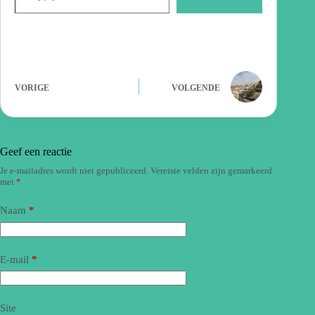
VORIGE
VOLGENDE
Geef een reactie
Je e-mailadres wordt niet gepubliceerd.
Vereiste velden zijn gemarkeerd
met
*
Naam
*
E-mail
*
Site