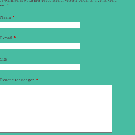
Je e-mailadres wordt niet gepubliceerd.
Vereiste velden zijn gemarkeerd
met
*
Naam
*
E-mail
*
Site
Reactie toevoegen
*