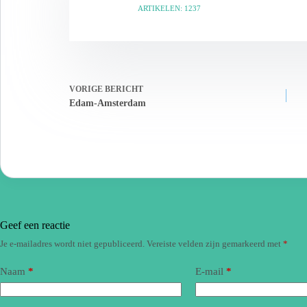
ARTIKELEN: 1237
VORIGE
BERICHT
Edam-Amsterdam
Geef een reactie
Je e-mailadres wordt niet gepubliceerd.
Vereiste velden zijn gemarkeerd met
*
Naam
*
E-mail
*