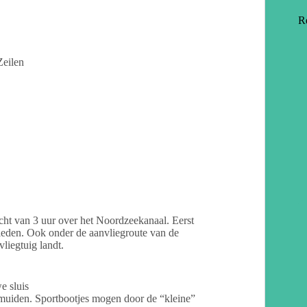
R
Zeilen
ht van 3 uur over het Noordzeekanaal. Eerst
ieden. Ook onder de aanvliegroute van de
liegtuig landt.
 sluis
Jmuiden. Sportbootjes mogen door de “kleine”