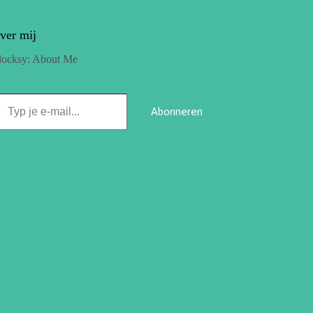
ver mij
locksy: About Me
Abonneren