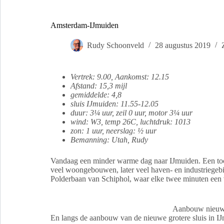
Amsterdam-IJmuiden
Rudy Schoonveld
28 augustus 2019
Vertrek: 9.00, Aankomst: 12.15
Afstand: 15,3 mijl
gemiddelde: 4,8
sluis IJmuiden: 11.55-12.05
duur: 3¼ uur, zeil 0 uur, motor 3¼ uur
wind: W3, temp 26C, luchtdruk: 1013
zon: 1 uur, neerslag: ½ uur
Bemanning: Utah, Rudy
Vandaag een minder warme dag naar IJmuiden. Een toc
veel woongebouwen, later veel haven- en industriegeb
Polderbaan van Schiphol, waar elke twee minuten een v
Aanbouw nieuwe
En langs de aanbouw van de nieuwe grotere sluis in I