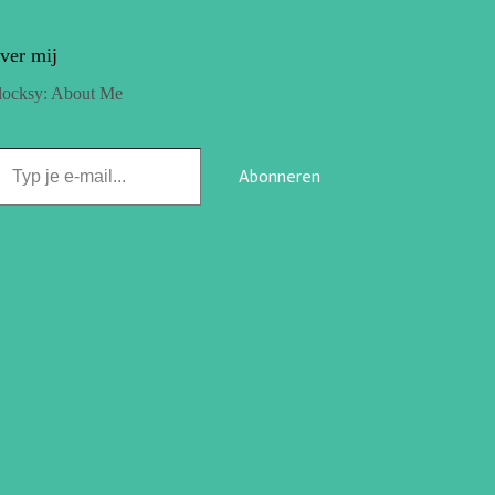
ver mij
locksy: About Me
Abonneren