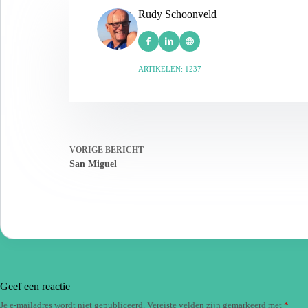
Rudy Schoonveld
ARTIKELEN: 1237
VORIGE
BERICHT
San Miguel
Geef een reactie
Je e-mailadres wordt niet gepubliceerd.
Vereiste velden zijn gemarkeerd met
*