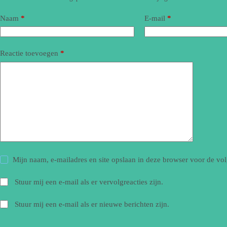
Naam
*
E-mail
*
Reactie toevoegen
*
Mijn naam, e-mailadres en site opslaan in deze browser voor de vol
Stuur mij een e-mail als er vervolgreacties zijn.
Stuur mij een e-mail als er nieuwe berichten zijn.