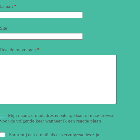
E-mail
*
Site
Reactie toevoegen
*
Mijn naam, e-mailadres en site opslaan in deze browser
voor de volgende keer wanneer ik een reactie plaats.
Stuur mij een e-mail als er vervolgreacties zijn.