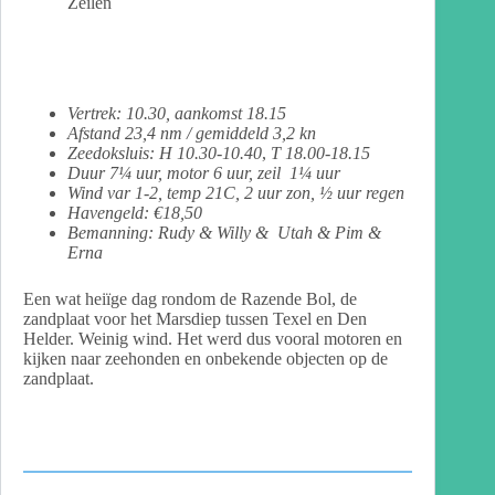
Zeilen
Vertrek:
10.30, aankomst 18.15
Afstand 23,4 nm / gemiddeld 3,2 kn
Zeedoksluis: H 10.30-10.40
,
T 18.00-18.15
Duur 7¼ uur, motor 6 uur, zeil 1¼ uur
Wind var 1-2, temp 21C, 2 uur zon, ½ uur regen
Havengeld: €18,50
Bemanning: Rudy & Willy & Utah & Pim &
Erna
Een wat heiïge dag rondom de Razende Bol, de
zandplaat voor het Marsdiep tussen Texel en Den
Helder. Weinig wind. Het werd dus vooral motoren en
kijken naar zeehonden en onbekende objecten op de
zandplaat.