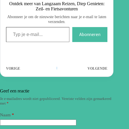
Ontdek meer van Langzaam Reizen, Diep Genieten:
Zeil- en Fietsavonturen
Abonneer je om de nieuwste berichten naar je e-mail te laten
verzenden.
Abonneren
VORIGE
VOLGENDE
Geef een reactie
Je e-mailadres wordt niet gepubliceerd.
Vereiste velden zijn gemarkeerd
met
*
Naam
*