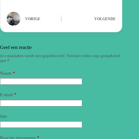
VORIGE
VOLGENDE
Geef een reactie
Je e-mailadres wordt niet gepubliceerd.
Vereiste velden zijn gemarkeerd
met
*
Naam
*
E-mail
*
Site
Reactie toevoegen
*