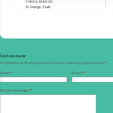
VORIGE
BERICHT
St George, Utah
Geef een reactie
Je e-mailadres wordt niet gepubliceerd.
Vereiste velden zijn gemarkeerd met
*
Naam
*
E-mail
*
Reactie toevoegen
*