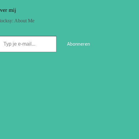
ver mij
locksy: About Me
Abonneren