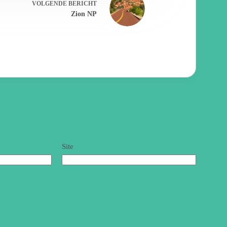
VOLGENDE
BERICHT
Zion NP
Site