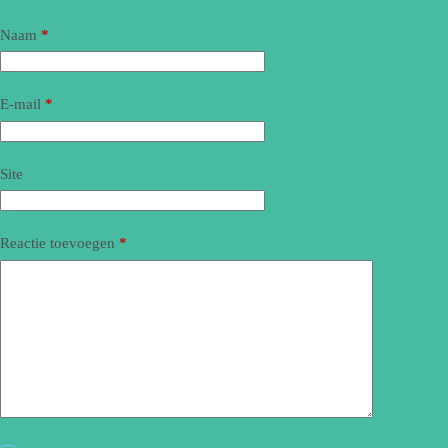
Naam
*
E-mail
*
Site
Reactie toevoegen
*