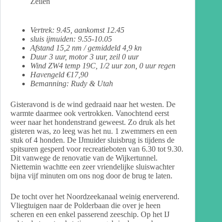
Zeilen
Vertrek: 9.45, aankomst 12.45
sluis ijmuiden: 9.55-10.05
Afstand 15,2 nm / gemiddeld 4,9 kn
Duur 3 uur, motor 3 uur, zeil 0 uur
Wind ZW4 temp 19C, 1/2 uur zon, 0 uur regen
Havengeld €17,90
Bemanning: Rudy & Utah
Gisteravond is de wind gedraaid naar het westen. De
warmte daarmee ook vertrokken. Vanochtend eerst
weer naar het hondenstrand geweest. Zo druk als het
gisteren was, zo leeg was het nu. 1 zwemmers en een
stuk of 4 honden. De IJmuider sluisbrug is tijdens de
spitsuren gesperd voor recreatieboten van 6.30 tot 9.30.
Dit vanwege de renovatie van de Wijkertunnel.
Niettemin wachtte een zeer vriendelijke sluiswachter
bijna vijf minuten om ons nog door de brug te laten.
De tocht over het Noordzeekanaal weinig enerverend.
Vliegtuigen naar de Polderbaan die over je heen
scheren en een enkel passerend zeeschip. Op het IJ