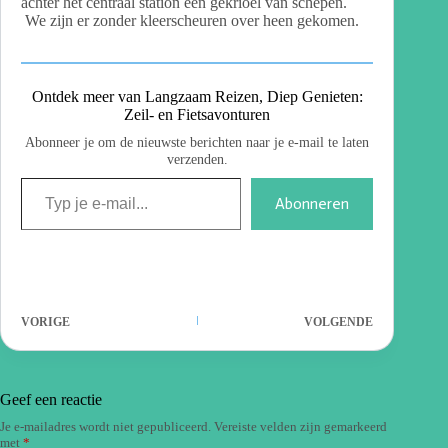
achter het centraal station een gekrioel van schepen.
We zijn er zonder kleerscheuren over heen gekomen.
Ontdek meer van Langzaam Reizen, Diep Genieten:
Zeil- en Fietsavonturen
Abonneer je om de nieuwste berichten naar je e-mail te laten
verzenden.
Abonneren
VORIGE
VOLGENDE
Geef een reactie
Je e-mailadres wordt niet gepubliceerd.
Vereiste velden zijn gemarkeerd
met
*