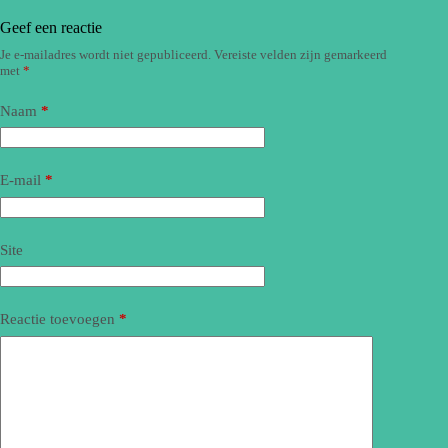
Geef een reactie
Je e-mailadres wordt niet gepubliceerd.
Vereiste velden zijn gemarkeerd
met
*
Naam
*
E-mail
*
Site
Reactie toevoegen
*