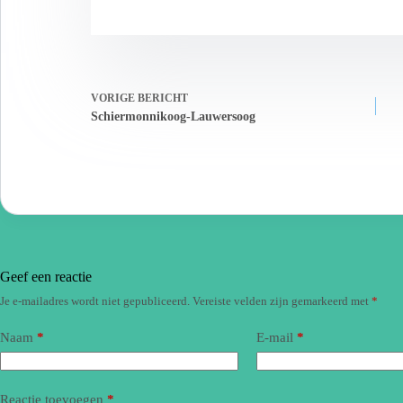
VORIGE
BERICHT
Schiermonnikoog-Lauwersoog
Geef een reactie
Je e-mailadres wordt niet gepubliceerd.
Vereiste velden zijn gemarkeerd met
*
Naam
*
E-mail
*
Reactie toevoegen
*