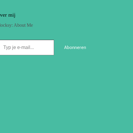
ver mij
locksy: About Me
Abonneren