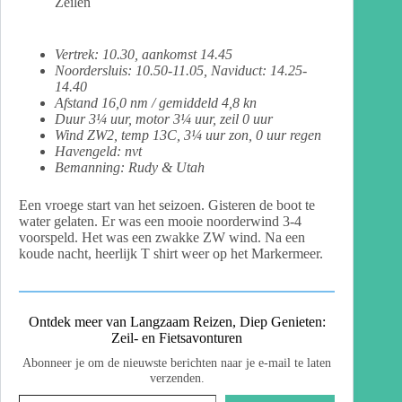
Zeilen
Vertrek: 10.30, aankomst 14.45
Noordersluis: 10.50-11.05, Naviduct: 14.25-
14.40
Afstand 16,0 nm / gemiddeld 4,8 kn
Duur 3¼ uur, motor 3¼ uur, zeil 0 uur
Wind ZW2, temp 13C, 3¼ uur zon, 0 uur regen
Havengeld: nvt
Bemanning: Rudy & Utah
Een vroege start van het seizoen. Gisteren de boot te
water gelaten. Er was een mooie noorderwind 3-4
voorspeld. Het was een zwakke ZW wind. Na een
koude nacht, heerlijk T shirt weer op het Markermeer.
Ontdek meer van Langzaam Reizen, Diep Genieten:
Zeil- en Fietsavonturen
Abonneer je om de nieuwste berichten naar je e-mail te laten
verzenden.