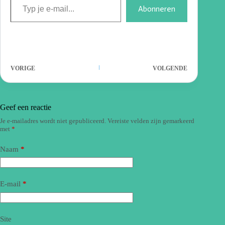
Abonneren
VORIGE
VOLGENDE
Geef een reactie
Je e-mailadres wordt niet gepubliceerd.
Vereiste velden zijn gemarkeerd
met
*
Naam
*
E-mail
*
Site