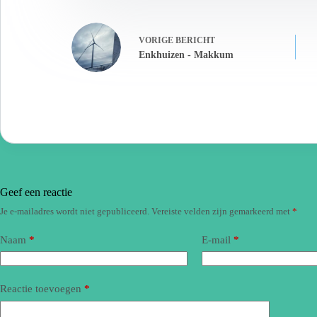
VORIGE
BERICHT
Enkhuizen - Makkum
Geef een reactie
Je e-mailadres wordt niet gepubliceerd.
Vereiste velden zijn gemarkeerd met
*
Naam
*
E-mail
*
Reactie toevoegen
*