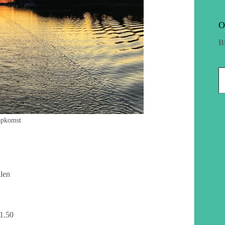
O
B
opkomst
len
11.50