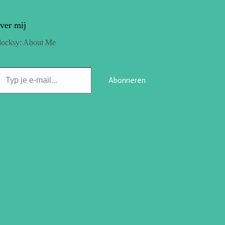
ver mij
locksy: About Me
Abonneren