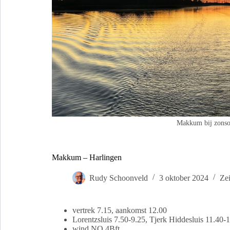
Makkum bij zons
Makkum – Harlingen
Rudy Schoonveld
3 oktober 2024
Zei
vertrek 7.15, aankomst 12.00
Lorentzsluis 7.50-9.25, Tjerk Hiddesluis 11.40-
wind NO 4Bft