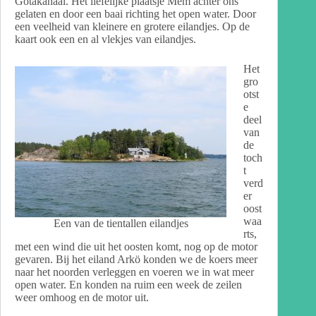
Götakanaal. Het liefelijke plaatsje Mem achter ons
gelaten en door een baai richting het open water. Door
een veelheid van kleinere en grotere eilandjes. Op de
kaart ook een en al vlekjes van eilandjes.
Het
gro
otst
e
deel
van
de
toch
t
verd
er
oost
waa
Een van de tientallen eilandjes
rts,
met een wind die uit het oosten komt, nog op de motor
gevaren. Bij het eiland Arkö konden we de koers meer
naar het noorden verleggen en voeren we in wat meer
open water. En konden na ruim een week de zeilen
weer omhoog en de motor uit.