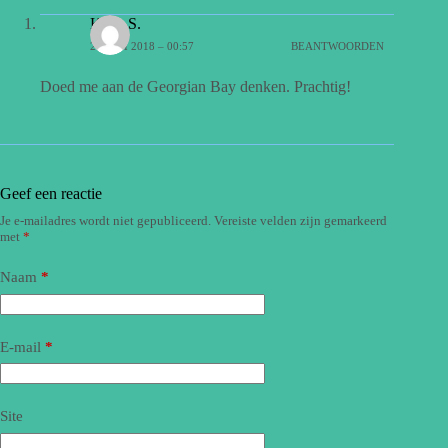
Koos S.
20 JULI 2018 – 00:57
BEANTWOORDEN
Doed me aan de Georgian Bay denken. Prachtig!
Geef een reactie
Je e-mailadres wordt niet gepubliceerd.
Vereiste velden zijn gemarkeerd
met
*
Naam
*
E-mail
*
Site