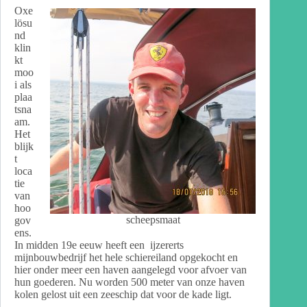
Oxe
lösu
nd
klin
kt
moo
i als
plaa
tsna
am.
Het
blijk
t
loca
tie
van
hoo
scheepsmaat
gov
ens.
In midden 19e eeuw heeft een ijzererts
mijnbouwbedrijf het hele schiereiland opgekocht en
hier onder meer een haven aangelegd voor afvoer van
hun goederen. Nu worden 500 meter van onze haven
kolen gelost uit een zeeschip dat voor de kade ligt.