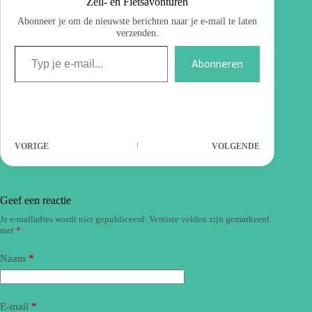
Zeil- en Fietsavonturen
Abonneer je om de nieuwste berichten naar je e-mail te laten
verzenden.
Abonneren
VORIGE
VOLGENDE
Geef een reactie
Je e-mailadres wordt niet gepubliceerd.
Vereiste velden zijn gemarkeerd
met
*
Naam
*
E-mail
*