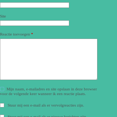
Site
Reactie toevoegen
*
Mijn naam, e-mailadres en site opslaan in deze browser
voor de volgende keer wanneer ik een reactie plaats.
Stuur mij een e-mail als er vervolgreacties zijn.
Stuur mij een e-mail als er nieuwe berichten zijn.