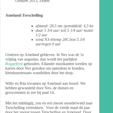
Oostzee 2015
,
Zeilen
Ameland-Terschelling
afstand: 28,5 nm /gemiddeld: 4,5 kn
duur 5 3/4 uur/ zeil 5 1/4 uur/ motor
1/2 uur
wind N3-4/temp 20C/zon 5 3/4
uur/regen 0 uur
Gisteren op Ameland gebleven. In Nes was de 1e
vrijdag van augustus, dan wordt het jaarlijkse
Roggefeest
gehouden. Eilander muzikanten werden op
karren door Nes gereden om optredens te houden,
kleinkunstenaars wandelden door het dorp.
Willy en Rita kwamen op Ameland aan boord. We
hebben gewandeld door Nes, de duinen en
gezwommen in zee bij paal 14.
Met het middagtij, zon en een mooie noorderwind naar
Terschelling vertrokken. Voor de vierde maal dit jaar
door het zeegat tussen Terschelling en Ameland. Door