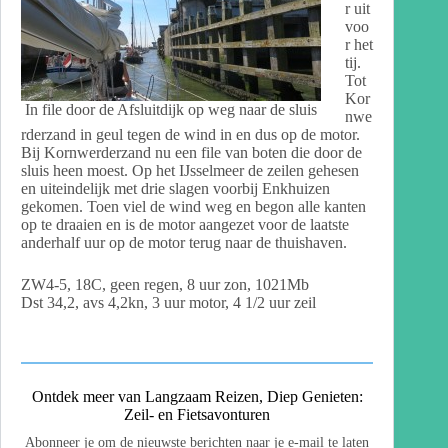
r uit
voo
r het
tij.
Tot
Kor
In file door de Afsluitdijk op weg naar de sluis
nwe
rderzand in geul tegen de wind in en dus op de motor.
Bij Kornwerderzand nu een file van boten die door de
sluis heen moest. Op het IJsselmeer de zeilen gehesen
en uiteindelijk met drie slagen voorbij Enkhuizen
gekomen. Toen viel de wind weg en begon alle kanten
op te draaien en is de motor aangezet voor de laatste
anderhalf uur op de motor terug naar de thuishaven.
ZW4-5, 18C, geen regen, 8 uur zon, 1021Mb
Dst 34,2, avs 4,2kn, 3 uur motor, 4 1/2 uur zeil
Ontdek meer van Langzaam Reizen, Diep Genieten:
Zeil- en Fietsavonturen
Abonneer je om de nieuwste berichten naar je e-mail te laten