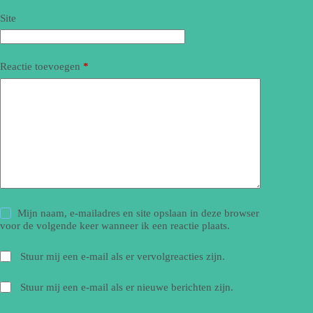
Site
Reactie toevoegen
*
Mijn naam, e-mailadres en site opslaan in deze browser
voor de volgende keer wanneer ik een reactie plaats.
Stuur mij een e-mail als er vervolgreacties zijn.
Stuur mij een e-mail als er nieuwe berichten zijn.