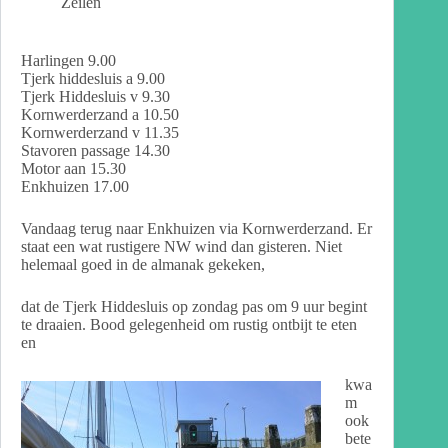
Zeilen
Harlingen 9.00
Tjerk hiddesluis a 9.00
Tjerk Hiddesluis v 9.30
Kornwerderzand a 10.50
Kornwerderzand v 11.35
Stavoren passage 14.30
Motor aan 15.30
Enkhuizen 17.00
Vandaag terug naar Enkhuizen via Kornwerderzand. Er
staat een wat rustigere NW wind dan gisteren. Niet
helemaal goed in de almanak gekeken,
dat de Tjerk Hiddesluis op zondag pas om 9 uur begint
te draaien. Bood gelegenheid om rustig ontbijt te eten
en
kwa
m
ook
bete