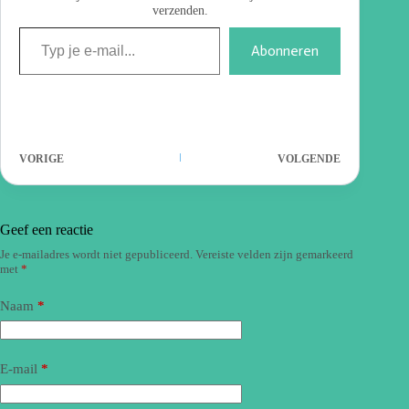
verzenden.
Abonneren
VORIGE
VOLGENDE
Geef een reactie
Je e-mailadres wordt niet gepubliceerd.
Vereiste velden zijn gemarkeerd
met
*
Naam
*
E-mail
*