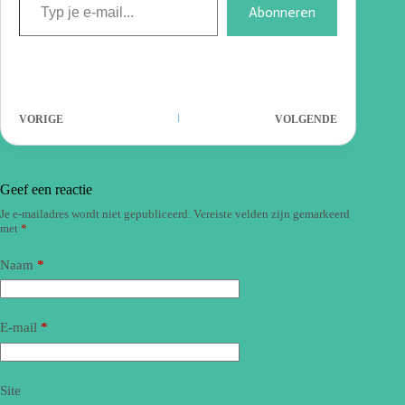
Abonneren
VORIGE
VOLGENDE
Geef een reactie
Je e-mailadres wordt niet gepubliceerd.
Vereiste velden zijn gemarkeerd
met
*
Naam
*
E-mail
*
Site