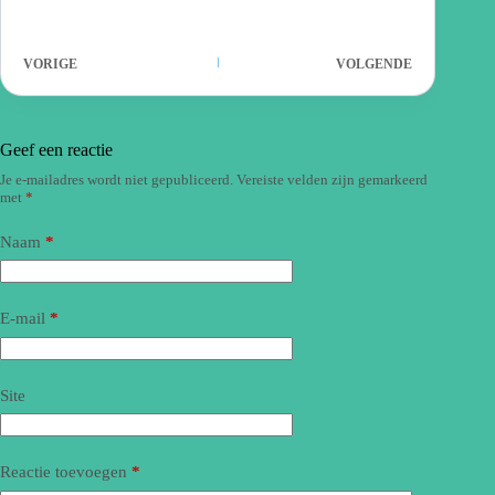
VORIGE
VOLGENDE
Geef een reactie
Je e-mailadres wordt niet gepubliceerd.
Vereiste velden zijn gemarkeerd
met
*
Naam
*
E-mail
*
Site
Reactie toevoegen
*