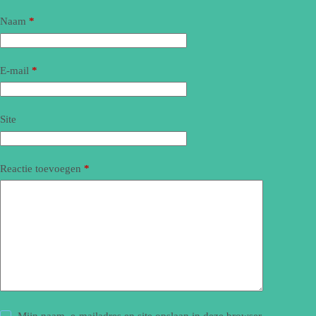
Naam
*
E-mail
*
Site
Reactie toevoegen
*