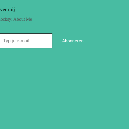
ver mij
locksy: About Me
Abonneren