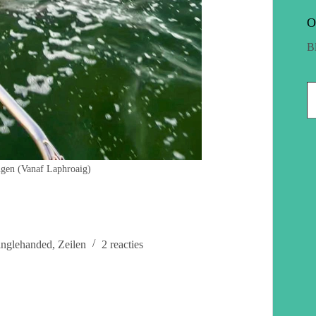
O
B
ngen (Vanaf Laphroaig)
inglehanded
,
Zeilen
2 reacties