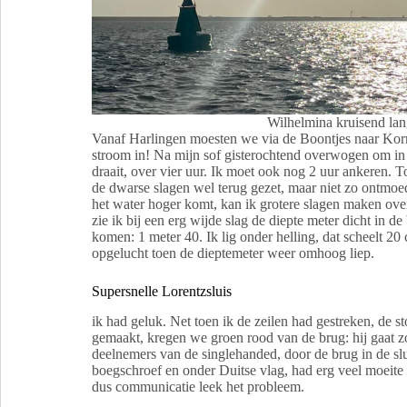
Wilhelmina kruisend lan
Vanaf Harlingen moesten we via de Boontjes naar Kor
stroom in! Na mijn sof gisterochtend overwogen om in
draait, over vier uur. Ik moet ook nog 2 uur ankeren.
de dwarse slagen wel terug gezet, maar niet zo ontmoe
het water hoger komt, kan ik grotere slagen maken ov
zie ik bij een erg wijde slag de diepte meter dicht in 
komen: 1 meter 40. Ik lig onder helling, dat scheelt 2
opgelucht toen de dieptemeter weer omhoog liep.
Supersnelle Lorentzsluis
ik had geluk. Net toen ik de zeilen had gestreken, de 
gemaakt, kregen we groen rood van de brug: hij gaat z
deelnemers van de singlehanded, door de brug in de slu
boegschroef en onder Duitse vlag, had erg veel moeite 
dus communicatie leek het probleem.