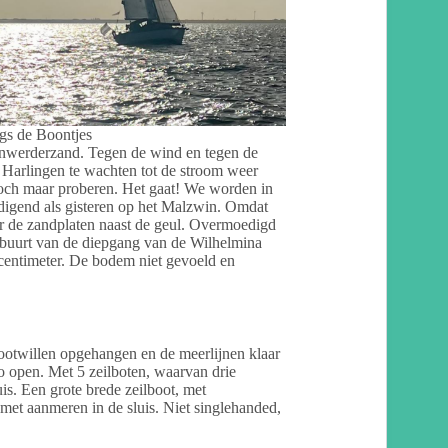
gs de Boontjes
nwerderzand. Tegen de wind en tegen de
 Harlingen te wachten tot de stroom weer
 Toch maar proberen. Het gaat! We worden in
digend als gisteren op het Malzwin. Omdat
er de zandplaten naast de geul. Overmoedigd
de buurt van de diepgang van de Wilhelmina
0 centimeter. De bodem niet gevoeld en
stootwillen opgehangen en de meerlijnen klaar
o open. Met 5 zeilboten, waarvan drie
is. Een grote brede zeilboot, met
met aanmeren in de sluis. Niet singlehanded,