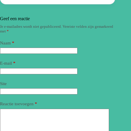
Geef een reactie
Je e-mailadres wordt niet gepubliceerd.
Vereiste velden zijn gemarkeerd
met
*
Naam
*
E-mail
*
Site
Reactie toevoegen
*