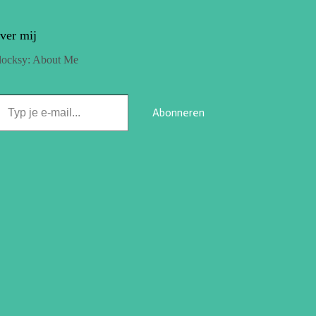
ver mij
locksy: About Me
Abonneren