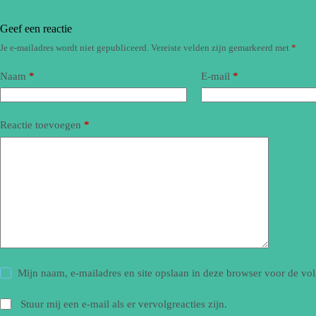
Geef een reactie
Je e-mailadres wordt niet gepubliceerd.
Vereiste velden zijn gemarkeerd met
*
Naam
*
E-mail
*
Reactie toevoegen
*
Mijn naam, e-mailadres en site opslaan in deze browser voor de vol
Stuur mij een e-mail als er vervolgreacties zijn.