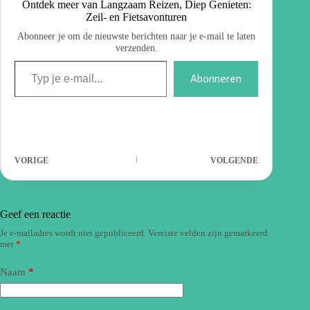
Ontdek meer van Langzaam Reizen, Diep Genieten:
Zeil- en Fietsavonturen
Abonneer je om de nieuwste berichten naar je e-mail te laten
verzenden.
Abonneren
VORIGE
VOLGENDE
Geef een reactie
Je e-mailadres wordt niet gepubliceerd.
Vereiste velden zijn gemarkeerd
met
*
Naam
*