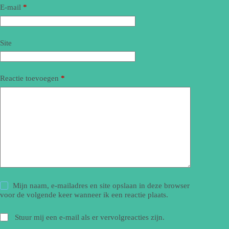
E-mail
*
Site
Reactie toevoegen
*
Mijn naam, e-mailadres en site opslaan in deze browser
voor de volgende keer wanneer ik een reactie plaats.
Stuur mij een e-mail als er vervolgreacties zijn.