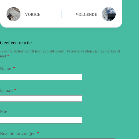
VORIGE
VOLGENDE
Geef een reactie
Je e-mailadres wordt niet gepubliceerd.
Vereiste velden zijn gemarkeerd
met
*
Naam
*
E-mail
*
Site
Reactie toevoegen
*