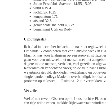
Johan Friso’sluis Stavoren 14.55-15.05
wind NW 4
luchtdruk 1025
temperatuur 17C
afstand 32,6 nm
gemiddelde snelheid 4,5 kn
bemanning Utah en Rudy
Uitputtingsslag
Ik had al in december bedacht om naar het regioweekend
Dat wilde ik combineren met een SailWise week in Ela
Maar ik was voor Elahuizen op een reservelijst gezet e
gaan voor een midweek met mensen met niet aangeboren
dagen: mooie mensen, verhalen, veel gezeild en afgewa
Rotterdam en vanochtend vroeg op de trein naar Enkhu
watertanks gevuld, dekkleden weggehaald en opgevou
single handed collega Madelon overhandigd, boodsch
proberen op te lossen…. Ruim na 12 uur vertrokken, ve
Vet zeilen
Wel of niet reven. Gisteren op de Loosdrechtse Plassen
een rifje wilde zetten, meldde Rijkswaterstaat windkrac