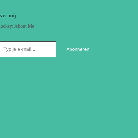
ver mij
locksy: About Me
Abonneren