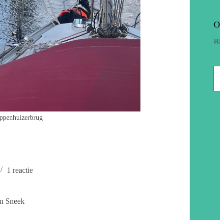
O
B
Oppenhuizerbrug
1 reactie
en Sneek