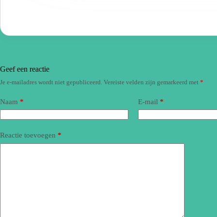
Geef een reactie
Je e-mailadres wordt niet gepubliceerd.
Vereiste velden zijn gemarkeerd met
*
Naam
*
E-mail
*
Reactie toevoegen
*