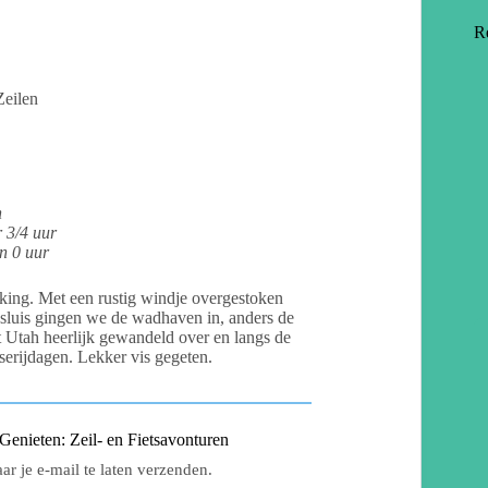
R
Zeilen
n
r 3/4 uur
n 0 uur
king. Met een rustig windje overgestoken
 sluis gingen we de wadhaven in, anders de
t Utah heerlijk gewandeld over en langs de
serijdagen. Lekker vis gegeten.
nieten: Zeil- en Fietsavonturen
r je e-mail te laten verzenden.