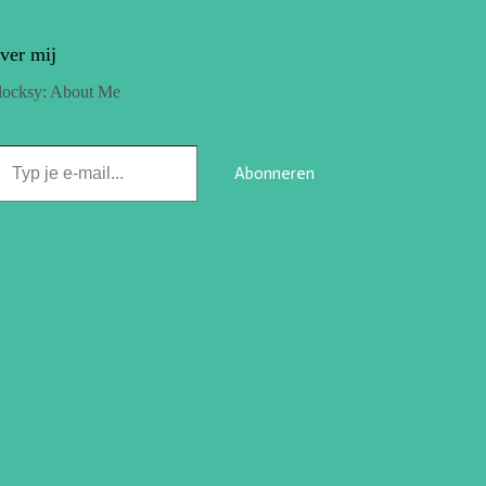
ver mij
locksy: About Me
Abonneren