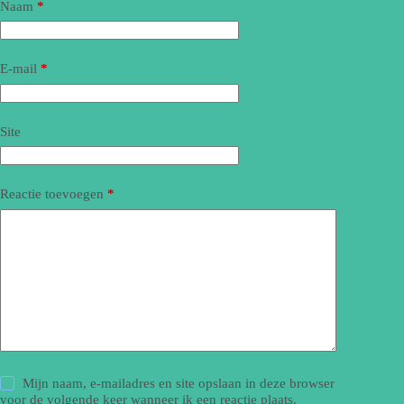
Naam
*
E-mail
*
Site
Reactie toevoegen
*
Mijn naam, e-mailadres en site opslaan in deze browser
voor de volgende keer wanneer ik een reactie plaats.