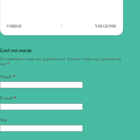
VORIGE
VOLGENDE
Geef een reactie
Je e-mailadres wordt niet gepubliceerd.
Vereiste velden zijn gemarkeerd
met
*
Naam
*
E-mail
*
Site