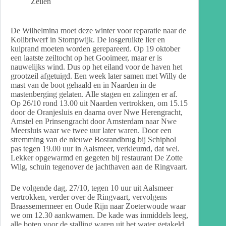
Zeilen
De Wilhelmina moet deze winter voor reparatie naar de
Kolibriwerf in Stompwijk. De losgeruikte lier en
kuiprand moeten worden gerepareerd. Op 19 oktober
een laatste zeiltocht op het Gooimeer, maar er is
nauwelijks wind. Dus op het eiland voor de haven het
grootzeil afgetuigd. Een week later samen met Willy de
mast van de boot gehaald en in Naarden in de
mastenberging gelaten. Alle stagen en zalingen er af.
Op 26/10 rond 13.00 uit Naarden vertrokken, om 15.15
door de Oranjesluis en daarna over Nwe Herengracht,
Amstel en Prinsengracht door Amsterdam naar Nwe
Meersluis waar we twee uur later waren. Door een
stremming van de nieuwe Bosrandbrug bij Schiphol
pas tegen 19.00 uur in Aalsmeer, verkleumd, dat wel.
Lekker opgewarmd en gegeten bij restaurant De Zotte
Wilg, schuin tegenover de jachthaven aan de Ringvaart.
De volgende dag, 27/10, tegen 10 uur uit Aalsmeer
vertrokken, verder over de Ringvaart, vervolgens
Braassemermeer en Oude Rijn naar Zoeterwoude waar
we om 12.30 aankwamen. De kade was inmiddels leeg,
alle boten voor de stalling waren uit het water getakeld.