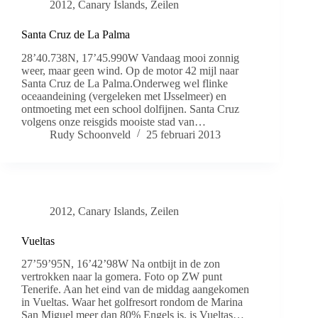
2012
,
Canary Islands
,
Zeilen
Santa Cruz de La Palma
28’40.738N, 17’45.990W Vandaag mooi zonnig
weer, maar geen wind. Op de motor 42 mijl naar
Santa Cruz de La Palma.Onderweg wel flinke
oceaandeining (vergeleken met IJsselmeer) en
ontmoeting met een school dolfijnen. Santa Cruz
volgens onze reisgids mooiste stad van…
Rudy Schoonveld
25 februari 2013
2012
,
Canary Islands
,
Zeilen
Vueltas
27’59’95N, 16’42’98W Na ontbijt in de zon
vertrokken naar la gomera. Foto op ZW punt
Tenerife. Aan het eind van de middag aangekomen
in Vueltas. Waar het golfresort rondom de Marina
San Miguel meer dan 80% Engels is, is Vueltas…