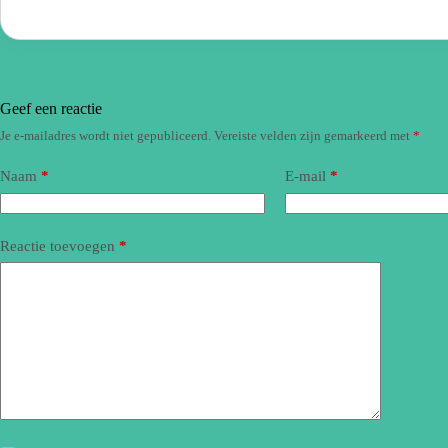
Geef een reactie
Je e-mailadres wordt niet gepubliceerd.
Vereiste velden zijn gemarkeerd met
*
Naam
*
E-mail
*
Reactie toevoegen
*