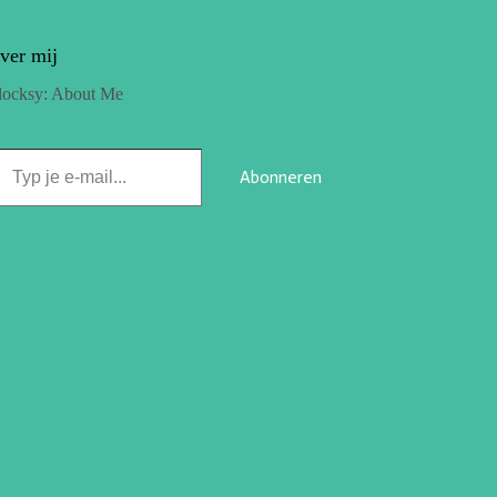
ver mij
locksy: About Me
Abonneren