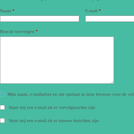
Naam
*
E-mail
*
Reactie toevoegen
*
Mijn naam, e-mailadres en site opslaan in deze browser voor de vol
Stuur mij een e-mail als er vervolgreacties zijn.
Stuur mij een e-mail als er nieuwe berichten zijn.