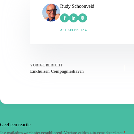
Rudy Schoonveld
ARTIKELEN: 1237
VORIGE
BERICHT
Enkhuizen Compagnieshaven
Geef een reactie
Je e-mailadres wordt niet gepubliceerd.
Vereiste velden zijn gemarkeerd met
*