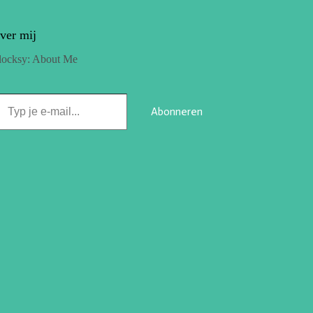
ver mij
locksy: About Me
Abonneren